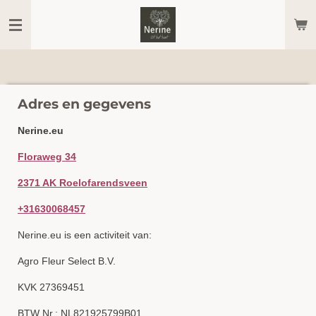
Ga
direct
naar
de
hoofdinhoud
Adres en gegevens
Nerine.eu
Floraweg 34
2371 AK Roelofarendsveen
+31630068457
Nerine.eu is een activiteit van:
Agro Fleur Select B.V.
KVK 27369451
BTW Nr.: NL821925799B01