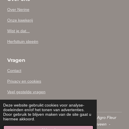
Over Nerine
Onze kwekerij
Wist je dat...
Herfsttuin ideeën
Vragen
Contact
Privacy en cookies
Veel gestelde vragen
Disclaimer
Deze website gebruikt cookies voor analyse-
doeleinden en/of het tonen van advertenties.
Door gebruik te blijven maken van de site gaat u
Copyright © 2026
Nerine.eu
- Een activiteit van Agro Fleur
hiermee akkoord.
Select B.V. - Floraweg 34 2371 AK Roelofarendsveen -